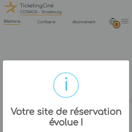
TicketingCiné
COSMOS - Strasbourg
Billetterie
Confiserie
Abonnement
0
Votre site de réservation
évolue !