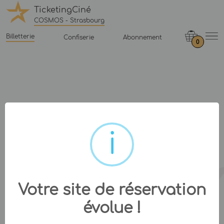
TicketingCiné
COSMOS - Strasbourg
Billetterie
Confiserie
Abonnement
0
Votre site de réservation
évolue !