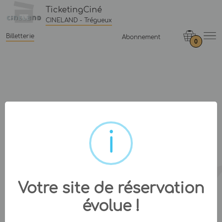
TicketingCiné
CINELAND - Trégueux
Billetterie
Abonnement
0
Votre site de réservation
évolue !