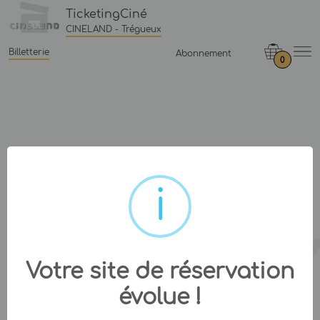
TicketingCiné
CINELAND - Trégueux
Billetterie
Abonnement
0
Votre site de réservation
évolue !