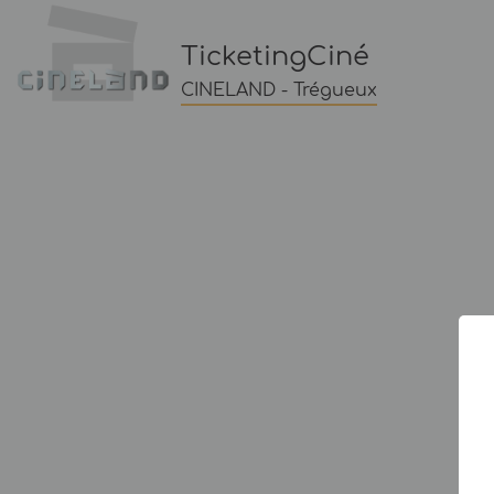
TicketingCiné
CINELAND - Trégueux