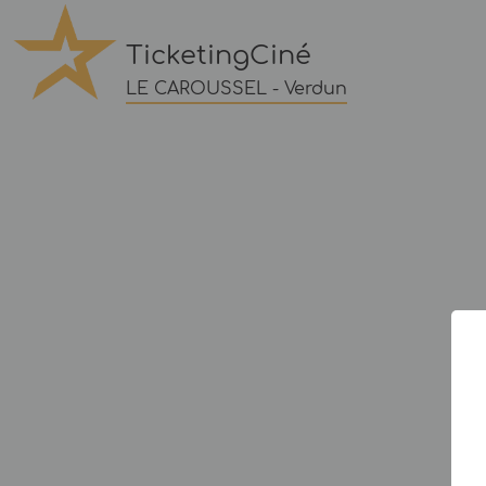
TicketingCiné
LE CAROUSSEL - Verdun