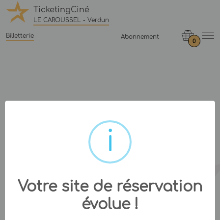
TicketingCiné
LE CAROUSSEL - Verdun
Billetterie
Abonnement
0
Votre site de réservation
évolue !