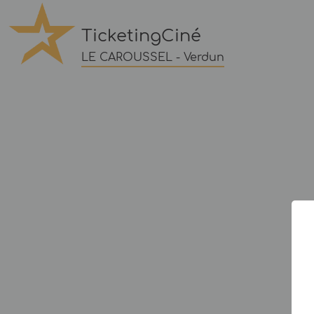
TicketingCiné
LE CAROUSSEL - Verdun