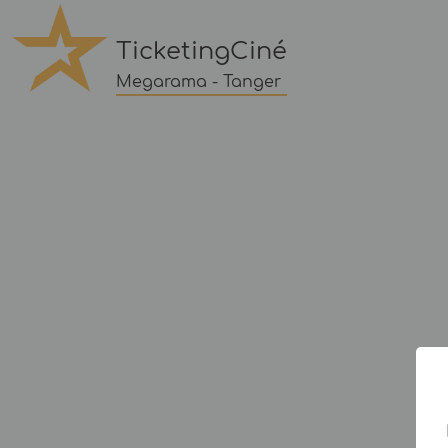
TicketingCiné
Megarama - Tanger