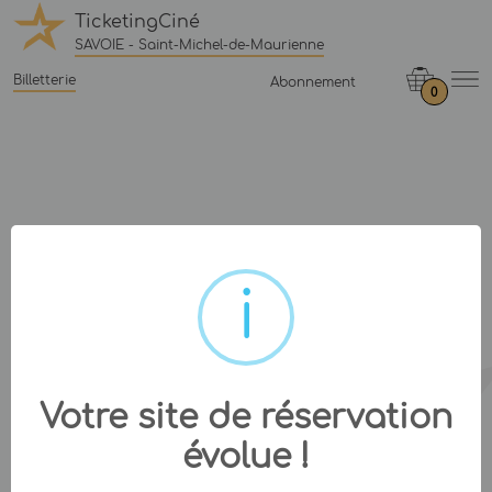
TicketingCiné
SAVOIE - Saint-Michel-de-Maurienne
Billetterie
Abonnement
0
Votre site de réservation
évolue !