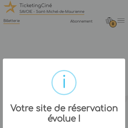
TicketingCiné
SAVOIE - Saint-Michel-de-Maurienne
Billetterie
Abonnement
0
Votre site de réservation
évolue !