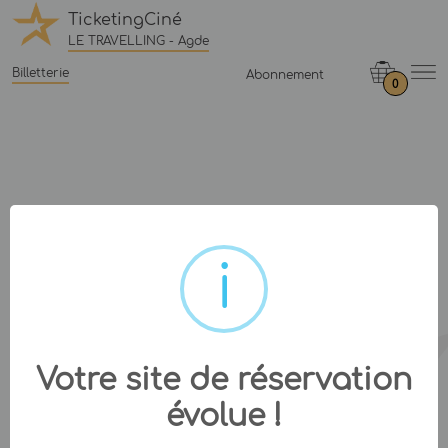
TicketingCiné
LE TRAVELLING - Agde
Billetterie
Abonnement
0
Votre site de réservation
évolue !