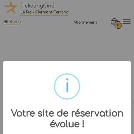
TicketingCiné
Le Rio - Clermont Ferrand
Billetterie
Abonnement
0
Votre site de réservation
évolue !