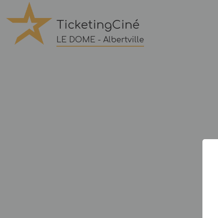
TicketingCiné
LE DOME - Albertville