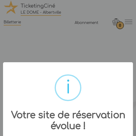
TicketingCiné
LE DOME - Albertville
Billetterie
Abonnement
0
Votre site de réservation
évolue !