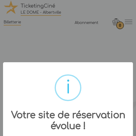
TicketingCiné
LE DOME - Albertville
Billetterie
Abonnement
0
Votre site de réservation
évolue !