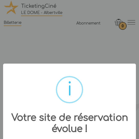
TicketingCiné
LE DOME - Albertville
Billetterie
Abonnement
0
Votre site de réservation
évolue !