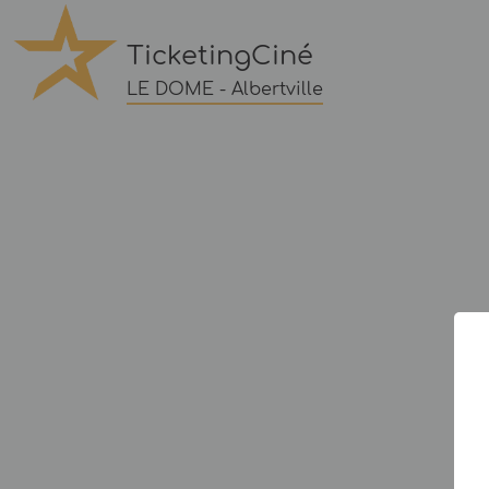
TicketingCiné
LE DOME - Albertville