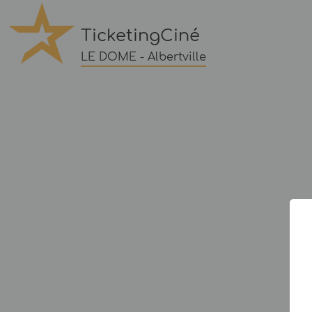
TicketingCiné
LE DOME - Albertville