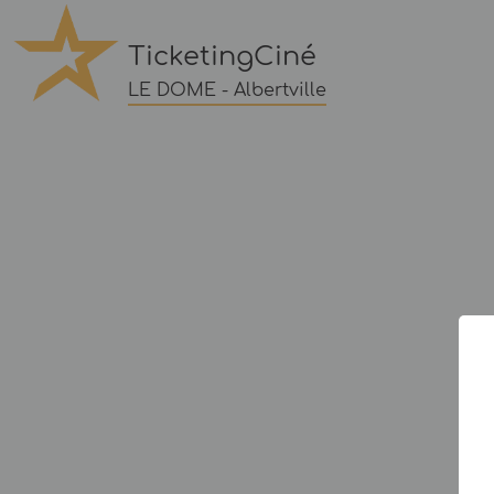
TicketingCiné
LE DOME - Albertville