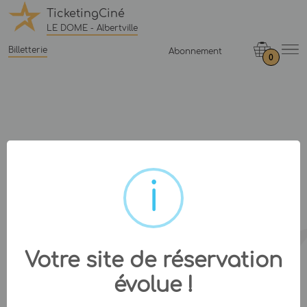
TicketingCiné
LE DOME - Albertville
Billetterie
Abonnement
0
Votre site de réservation
évolue !