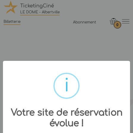
TicketingCiné
LE DOME - Albertville
Billetterie
Abonnement
0
Votre site de réservation
évolue !