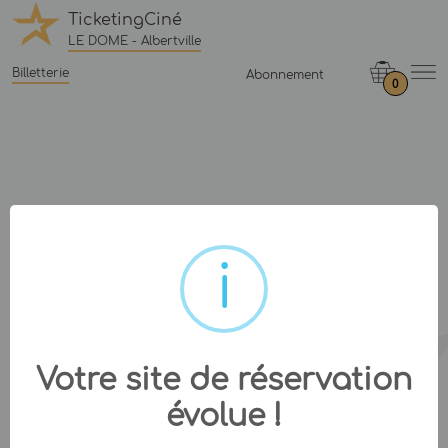
TicketingCiné
LE DOME - Albertville
Billetterie
Abonnement
0
Votre site de réservation
évolue !