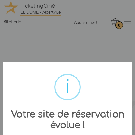
TicketingCiné
LE DOME - Albertville
Billetterie
Abonnement
0
Votre site de réservation
évolue !