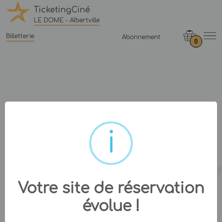
TicketingCiné
LE DOME - Albertville
Billetterie
Abonnement
0
Votre site de réservation
évolue !