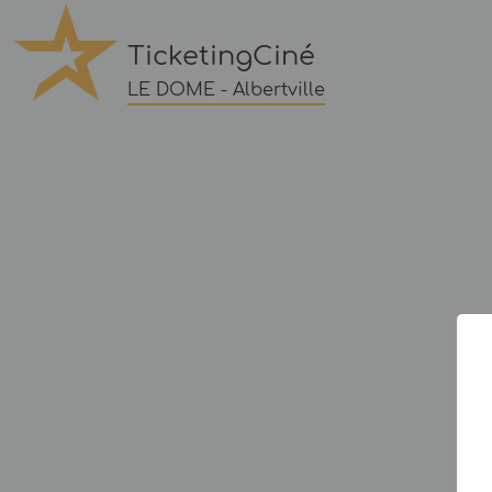
TicketingCiné
LE DOME - Albertville