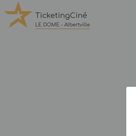
TicketingCiné
LE DOME - Albertville