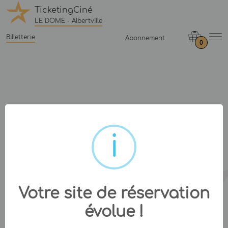
TicketingCiné
LE DOME - Albertville
Billetterie
Abonnement
0
Votre site de réservation
évolue !