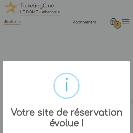
TicketingCiné
LE DOME - Albertville
Billetterie
Abonnement
0
Votre site de réservation
évolue !