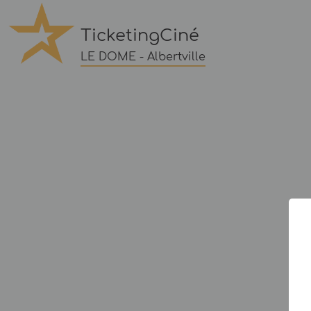
TicketingCiné
LE DOME - Albertville