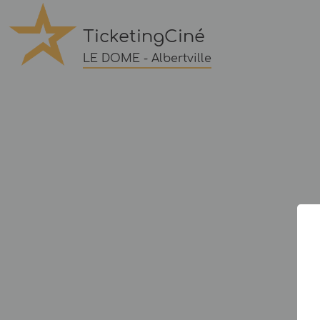
TicketingCiné
LE DOME - Albertville