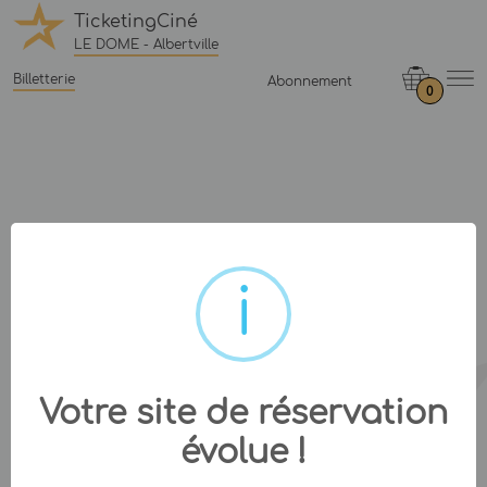
TicketingCiné
LE DOME - Albertville
Billetterie
Abonnement
0
Votre site de réservation
évolue !