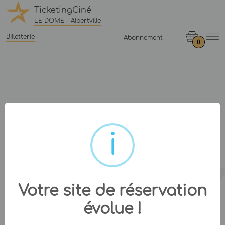
TicketingCiné
LE DOME - Albertville
Billetterie
Abonnement
0
Votre site de réservation
évolue !