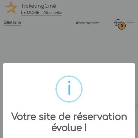
TicketingCiné
LE DOME - Albertville
Billetterie
Abonnement
0
Votre site de réservation
évolue !