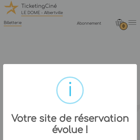
TicketingCiné
LE DOME - Albertville
Billetterie
Abonnement
0
Votre site de réservation
évolue !