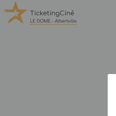
TicketingCiné
LE DOME - Albertville