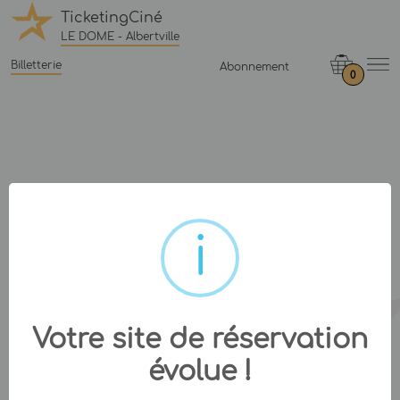
TicketingCiné
LE DOME - Albertville
Billetterie
Abonnement
0
Votre site de réservation
évolue !