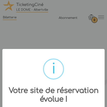
TicketingCiné
LE DOME - Albertville
Billetterie
Abonnement
0
Votre site de réservation
évolue !