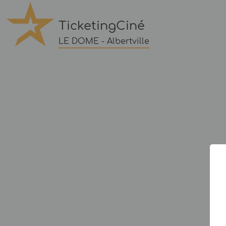
TicketingCiné
LE DOME - Albertville