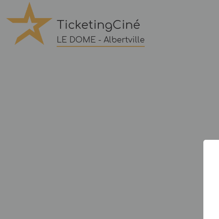
TicketingCiné
LE DOME - Albertville