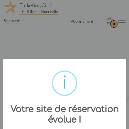
TicketingCiné
LE DOME - Albertville
Billetterie
Abonnement
0
Votre site de réservation
évolue !