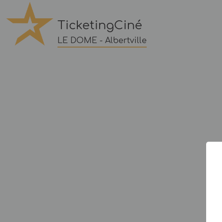
TicketingCiné
LE DOME - Albertville