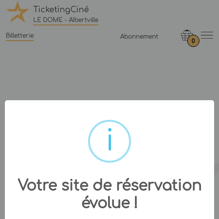
TicketingCiné
LE DOME - Albertville
Billetterie
Abonnement
0
Votre site de réservation
évolue !