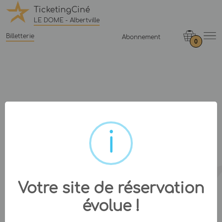
TicketingCiné
LE DOME - Albertville
Billetterie
Abonnement
0
Votre site de réservation
évolue !