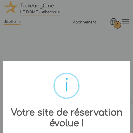
TicketingCiné
LE DOME - Albertville
Billetterie
Abonnement
0
Votre site de réservation
évolue !