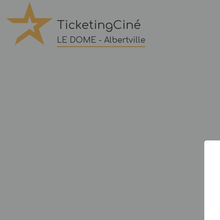
TicketingCiné
LE DOME - Albertville