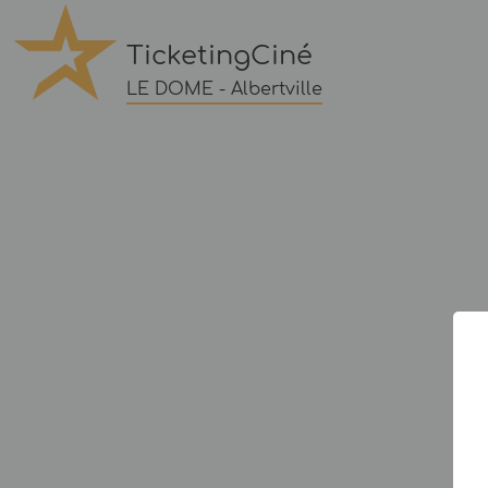
TicketingCiné
LE DOME - Albertville