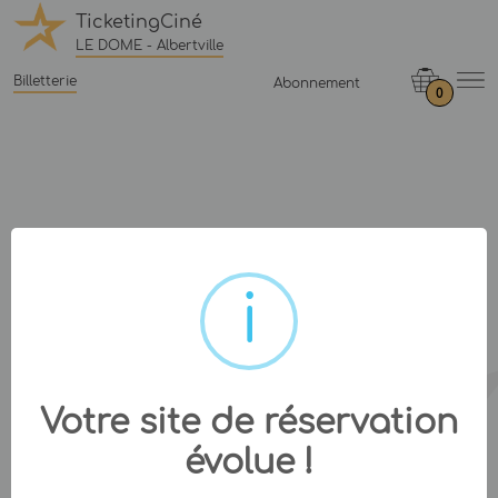
TicketingCiné
LE DOME - Albertville
Billetterie
Abonnement
0
Votre site de réservation
évolue !