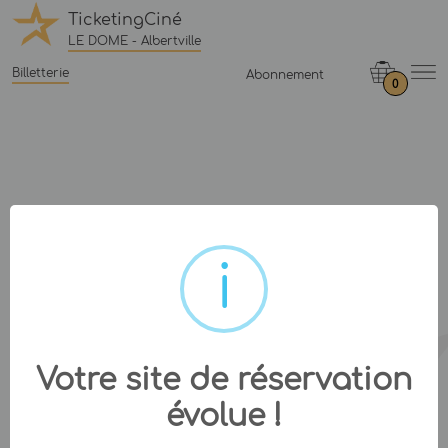
TicketingCiné
LE DOME - Albertville
Billetterie
Abonnement
0
Votre site de réservation
évolue !