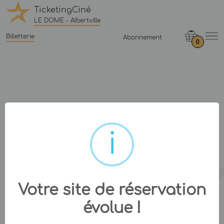
TicketingCiné
LE DOME - Albertville
Billetterie
Abonnement
0
Votre site de réservation
évolue !